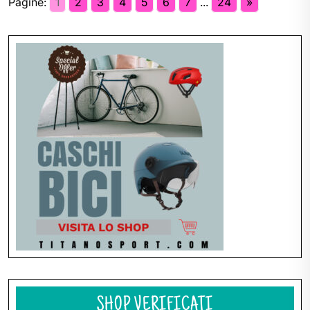
Pagine:
1
2
3
4
5
6
7
...
24
»
Navigazione
articoli
SHOP VERIFICATI