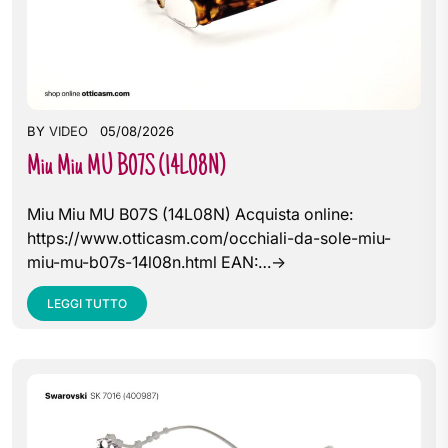
BY
VIDEO
05/08/2026
Miu Miu MU B07S (14L08N)
Miu Miu MU B07S (14L08N) Acquista online:
https://www.otticasm.com/occhiali-da-sole-miu-
miu-mu-b07s-14l08n.html EAN:…->
LEGGI TUTTO