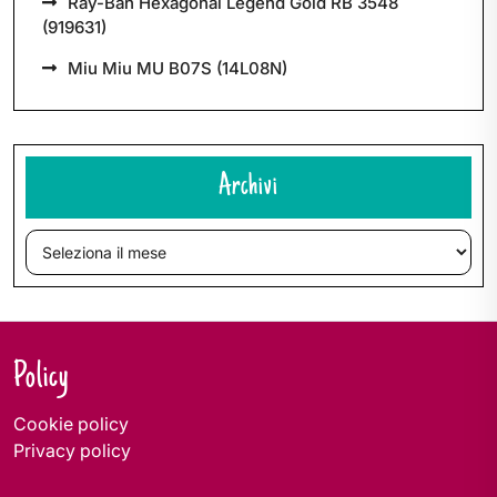
Ray-Ban Hexagonal Legend Gold RB 3548
(919631)
Miu Miu MU B07S (14L08N)
Archivi
Archivi
Policy
Cookie policy
Privacy policy