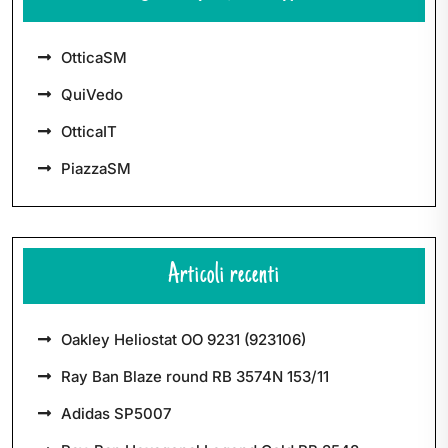
OtticaSM
QuiVedo
OtticaIT
PiazzaSM
Articoli recenti
Oakley Heliostat OO 9231 (923106)
Ray Ban Blaze round RB 3574N 153/11
Adidas SP5007