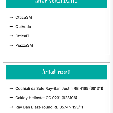
SHOP VERIFICATI
OtticaSM
QuiVedo
OtticaIT
PiazzaSM
Articoli recenti
Occhiali da Sole Ray-Ban Justin RB 4165 (681311)
Oakley Heliostat OO 9231 (923106)
Ray Ban Blaze round RB 3574N 153/11