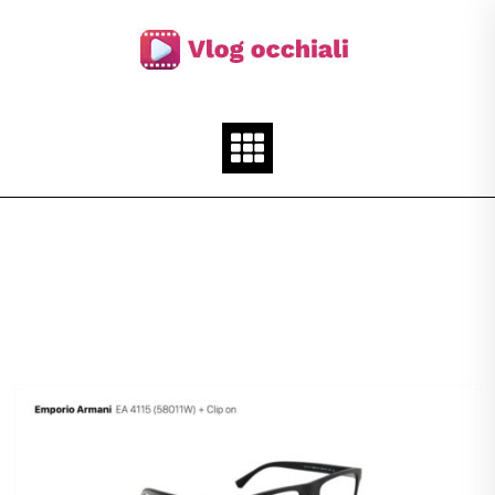
Skip
to
content
Occhiali da sole Emporio Armani EA 4115
(58011W) + Clip on