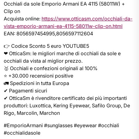
Occhiali da sole Emporio Armani EA 4115 (58011W) +
Clip on
Acquista online:
https://www.otticasm.com/occhiali-da-
vista-emporio-armani-ea-4115-58011w-clip-on.html
EAN: 8056597454995,8056597112604
👉 Codice Sconto 5 euro YOUTUBE5
❤ OtticaSm: le migliori marche di occhiali da sole e
occhiali da vista al miglior prezzo.
🥇 Occhiali e confezioni originali al 100%
⭐ +30.000 recensioni positive
🚛 Spedizioni in tutta Europa
✔ Pagamenti sicuri
✔ OtticaSm è rivenditore certificato dei più importanti
produttori: Luxottica, Kering Eyewear, Safilo Group, De
Rigo, Marcolin, Marchon
#EmporioArmani #sunglasses #eyewear #occhiali
#occhialidasole