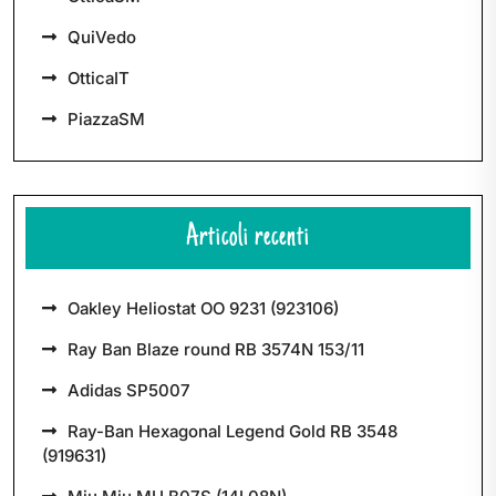
QuiVedo
OtticaIT
PiazzaSM
Articoli recenti
Oakley Heliostat OO 9231 (923106)
Ray Ban Blaze round RB 3574N 153/11
Adidas SP5007
Ray-Ban Hexagonal Legend Gold RB 3548
(919631)