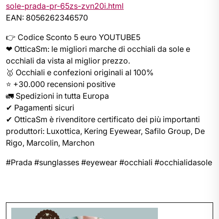
sole-prada-pr-65zs-zvn20i.html
EAN: 8056262346570
👉 Codice Sconto 5 euro YOUTUBE5
❤ OtticaSm: le migliori marche di occhiali da sole e
occhiali da vista al miglior prezzo.
🥇 Occhiali e confezioni originali al 100%
⭐ +30.000 recensioni positive
🚛 Spedizioni in tutta Europa
✔ Pagamenti sicuri
✔ OtticaSm è rivenditore certificato dei più importanti
produttori: Luxottica, Kering Eyewear, Safilo Group, De
Rigo, Marcolin, Marchon
#Prada #sunglasses #eyewear #occhiali #occhialidasole
Navigazione
articoli