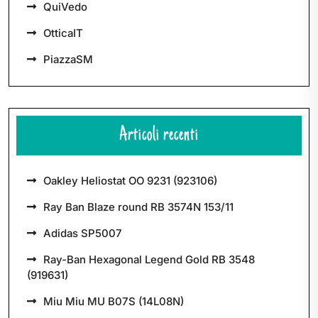
QuiVedo
OtticaIT
PiazzaSM
Articoli recenti
Oakley Heliostat OO 9231 (923106)
Ray Ban Blaze round RB 3574N 153/11
Adidas SP5007
Ray-Ban Hexagonal Legend Gold RB 3548
(919631)
Miu Miu MU B07S (14L08N)