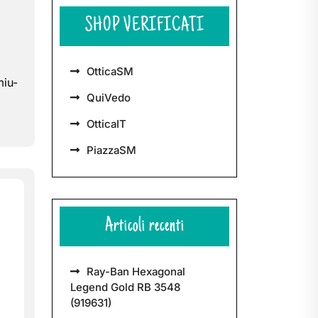
SHOP VERIFICATI
OtticaSM
miu-
QuiVedo
OtticaIT
PiazzaSM
Articoli recenti
Ray-Ban Hexagonal
Legend Gold RB 3548
(919631)