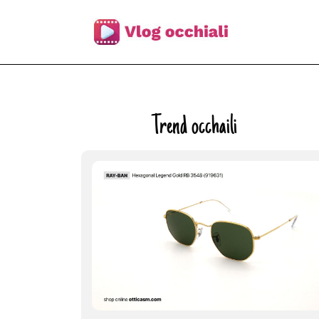
Skip
to
content
Categoria:
Trend occhaili