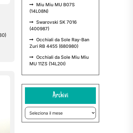
Miu Miu MU B07S
(14L08N)
Swarovski SK 7016
(400987)
80)
Occhiali da Sole Ray-Ban
Zuri RB 4455 (680980)
Occhiali da Sole Miu Miu
MU 11ZS (14L20I)
Archivi
Archivi