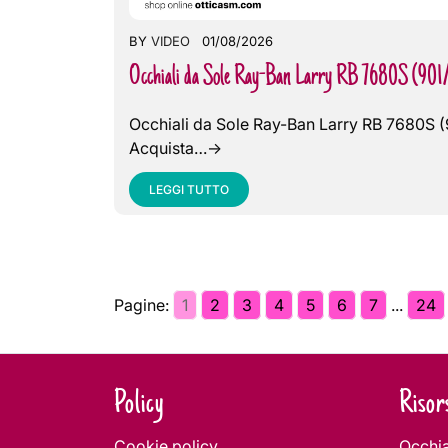
BY
VIDEO
01/08/2026
Occhiali da Sole Ray-Ban Larry RB 7680S (901
Occhiali da Sole Ray-Ban Larry RB 7680S (
Acquista…->
LEGGI TUTTO
Pagine:
1
2
3
4
5
6
7
...
24
Navigazione
articoli
Policy
Risor
Cookie policy
Occhia