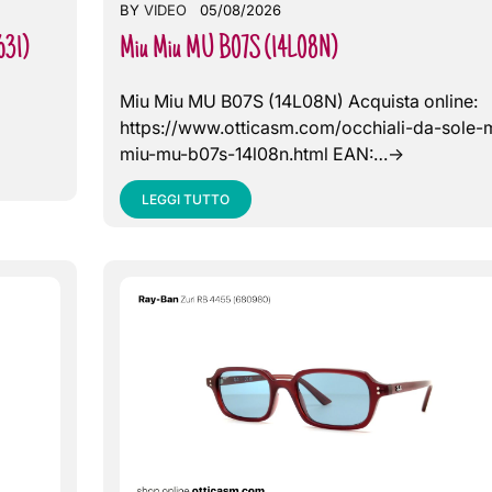
BY
VIDEO
05/08/2026
631)
Miu Miu MU B07S (14L08N)
Miu Miu MU B07S (14L08N) Acquista online:
https://www.otticasm.com/occhiali-da-sole-
miu-mu-b07s-14l08n.html EAN:…->
LEGGI TUTTO