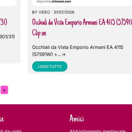
BY
VIDEO
31/07/2026
/31)
Occhiali da Vista Emporio Armani EA 4115 (57591
Clip on
901/31)
Occhiali da Vista Emporio Armani EA 4115
(57591W) +…->
LEGGI TUTTO
»
se
Amici
li da vista
Abbigliamento medievale