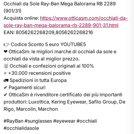
Occhiali da Sole Ray-Ban Mega Balorama RB 2289
(901/31)
Acquista online:
https://www.otticasm.com/occhiali-da-
sole-ray-ban-mega-balorama-rb-2289-901-31.html
EAN: 8056262268209,8056262268216
👉 Codice Sconto 5 euro YOUTUBE5
❤ OtticaSm: le migliori marche di occhiali da sole e
occhiali da vista al miglior prezzo.
🥇 Occhiali e confezioni originali al 100%
⭐ +30.000 recensioni positive
🚛 Spedizioni in tutta Europa
✔ Pagamenti sicuri
✔ OtticaSm è rivenditore certificato dei più importanti
produttori: Luxottica, Kering Eyewear, Safilo Group, De
Rigo, Marcolin, Marchon
#RayBan #sunglasses #eyewear #occhiali
#occhialidasole