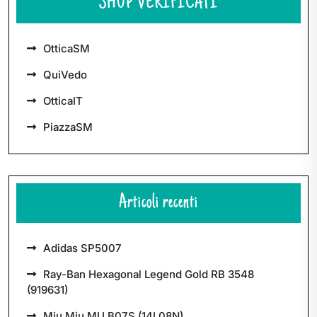
SHOP VERIFICATI
OtticaSM
QuiVedo
OtticaIT
PiazzaSM
Articoli recenti
Adidas SP5007
Ray-Ban Hexagonal Legend Gold RB 3548
(919631)
Miu Miu MU B07S (14L08N)