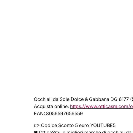
Occhiali da Sole Dolce & Gabbana DG 6177 (
Acquista online:
https://www.otticasm.com/o
EAN: 8056597656559
👉 Codice Sconto 5 euro YOUTUBE5
❤ OtticaSm: le migliori marche di occhiali da 