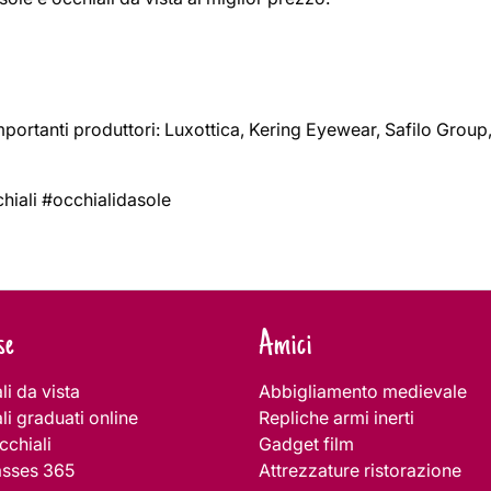
importanti produttori: Luxottica, Kering Eyewear, Safilo Group
iali #occhialidasole
se
Amici
li da vista
Abbigliamento medievale
li graduati online
Repliche armi inerti
cchiali
Gadget film
asses 365
Attrezzature ristorazione