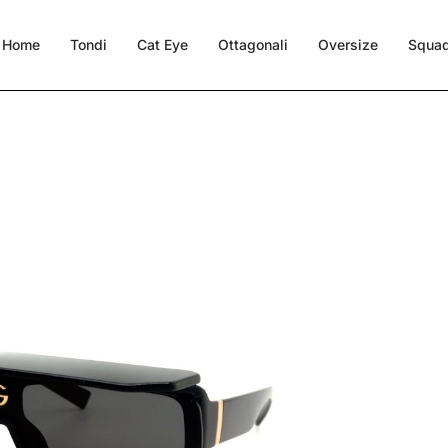
Home
Tondi
Cat Eye
Ottagonali
Oversize
Squad
 6177 (501/87)