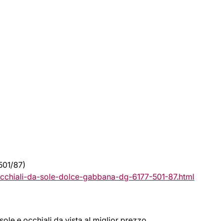
501/87)
cchiali-da-sole-dolce-gabbana-dg-6177-501-87.html
sole e occhiali da vista al miglior prezzo.