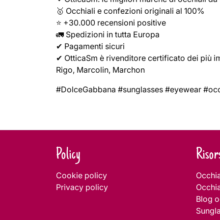
🥇 Occhiali e confezioni originali al 100%
⭐ +30.000 recensioni positive
🚛 Spedizioni in tutta Europa
✔ Pagamenti sicuri
✔ OtticaSm è rivenditore certificato dei più 
Rigo, Marcolin, Marchon
#DolceGabbana #sunglasses #eyewear #occh
Navigazione
articoli
Policy
Risor
Cookie policy
Occhia
Privacy policy
Occhia
Blog o
Sungl