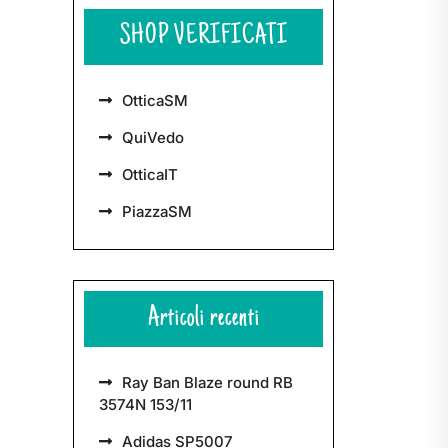
SHOP VERIFICATI
OtticaSM
QuiVedo
OtticaIT
PiazzaSM
Articoli recenti
Ray Ban Blaze round RB
3574N 153/11
Adidas SP5007