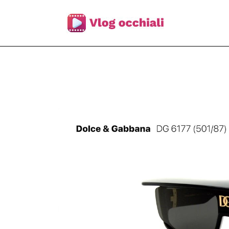
Skip
to
content
Occhiali da Sole Dolce & Gabbana DG