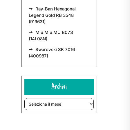
Ray-Ban Hexagonal
Legend Gold RB 3548
(919631)
Miu Miu MU B07S
(14L08N)
Swarovski SK 7016
(400987)
Archivi
Archivi