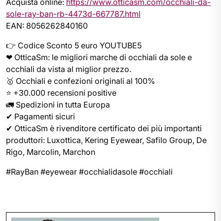
Acquista online:
https://www.otticasm.com/occhiali-da-
sole-ray-ban-rb-4473d-667787.html
EAN: 8056262840160
👉 Codice Sconto 5 euro YOUTUBE5
❤ OtticaSm: le migliori marche di occhiali da sole e
occhiali da vista al miglior prezzo.
🥇 Occhiali e confezioni originali al 100%
⭐ +30.000 recensioni positive
🚛 Spedizioni in tutta Europa
✔ Pagamenti sicuri
✔ OtticaSm è rivenditore certificato dei più importanti
produttori: Luxottica, Kering Eyewear, Safilo Group, De
Rigo, Marcolin, Marchon
#RayBan #eyewear #occhialidasole #occhiali
Navigazione