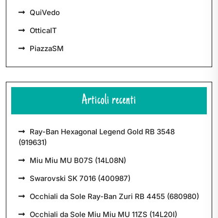
QuiVedo
OtticaIT
PiazzaSM
Articoli recenti
Ray-Ban Hexagonal Legend Gold RB 3548
(919631)
Miu Miu MU B07S (14L08N)
Swarovski SK 7016 (400987)
Occhiali da Sole Ray-Ban Zuri RB 4455 (680980)
Occhiali da Sole Miu Miu MU 11ZS (14L20I)