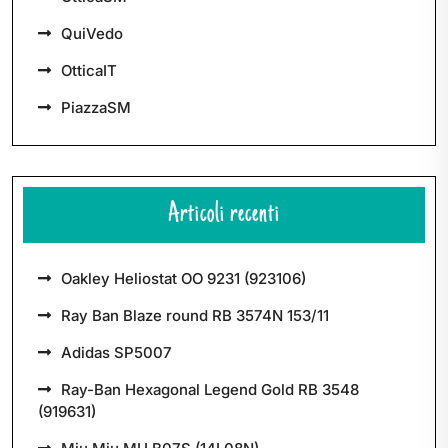
QuiVedo
OtticaIT
PiazzaSM
Articoli recenti
Oakley Heliostat OO 9231 (923106)
Ray Ban Blaze round RB 3574N 153/11
Adidas SP5007
Ray-Ban Hexagonal Legend Gold RB 3548
(919631)