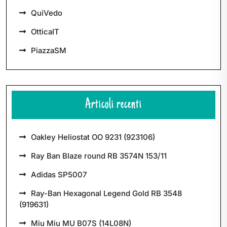
QuiVedo
OtticaIT
PiazzaSM
Articoli recenti
Oakley Heliostat OO 9231 (923106)
Ray Ban Blaze round RB 3574N 153/11
Adidas SP5007
Ray-Ban Hexagonal Legend Gold RB 3548
(919631)
Miu Miu MU B07S (14L08N)