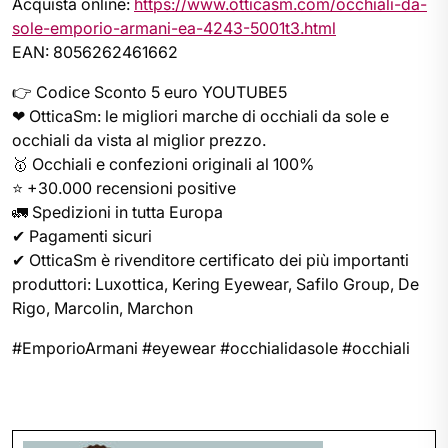
Acquista online:
https://www.otticasm.com/occhiali-da-
sole-emporio-armani-ea-4243-5001t3.html
EAN: 8056262461662
👉 Codice Sconto 5 euro YOUTUBE5
❤ OtticaSm: le migliori marche di occhiali da sole e
occhiali da vista al miglior prezzo.
🥇 Occhiali e confezioni originali al 100%
⭐ +30.000 recensioni positive
🚛 Spedizioni in tutta Europa
✔ Pagamenti sicuri
✔ OtticaSm è rivenditore certificato dei più importanti
produttori: Luxottica, Kering Eyewear, Safilo Group, De
Rigo, Marcolin, Marchon
#EmporioArmani #eyewear #occhialidasole #occhiali
Navigazione