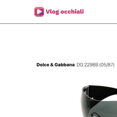
Skip
to
content
Occhiali da Sole Dolce & Gabbana D