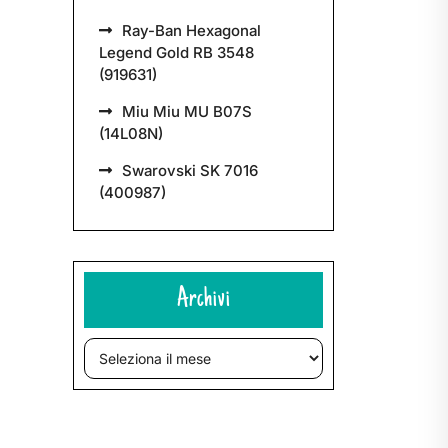
Ray-Ban Hexagonal
Legend Gold RB 3548
(919631)
Miu Miu MU B07S
(14L08N)
Swarovski SK 7016
(400987)
Archivi
Archivi