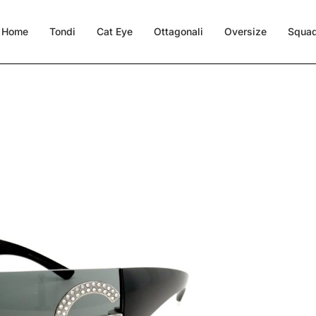
Home
Tondi
Cat Eye
Ottagonali
Oversize
Squad
G 2298B (05/87)