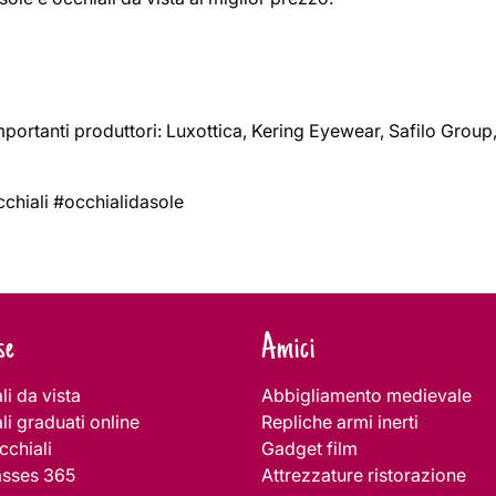
importanti produttori: Luxottica, Kering Eyewear, Safilo Group
hiali #occhialidasole
se
Amici
li da vista
Abbigliamento medievale
li graduati online
Repliche armi inerti
cchiali
Gadget film
asses 365
Attrezzature ristorazione