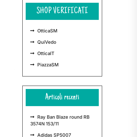
SHOP VERIFICATI
OtticaSM
QuiVedo
OtticaIT
PiazzaSM
Articoli recenti
Ray Ban Blaze round RB
3574N 153/11
Adidas SP5007