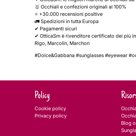
🥇 Occhiali e confezioni originali al 100%
⭐ +30.000 recensioni positive
🚛 Spedizioni in tutta Europa
✔ Pagamenti sicuri
✔ OtticaSm è rivenditore certificato dei più 
Rigo, Marcolin, Marchon
#Dolce&Gabbana #sunglasses #eyewear #occ
Navigazione
articoli
Policy
Risor
Cookie policy
Occhia
Privacy policy
Occhia
Blog o
Sungl