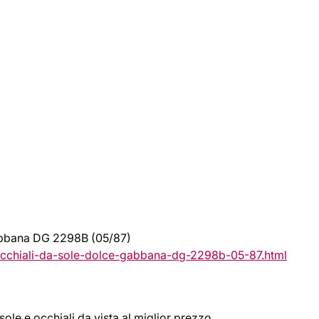
Gabbana DG 2298B (05/87)
occhiali-da-sole-dolce-gabbana-dg-2298b-05-87.html
sole e occhiali da vista al miglior prezzo.