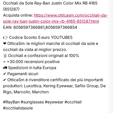
Occhiali da Sole Ray-Ban Justin Color Mix RB 4165
(651287)
Acquista online:
https://www.otticasm.com/occhiali-da-
sole-ray-ban-justin-color-mix-rb-4165-651287.html
EAN: 8056597366861,8056597366854
👉 Codice Sconto 5 euro YOUTUBE5
❤ OtticaSm: le migliori marche di occhiali da sole e
occhiali da vista al miglior prezzo.
🥇 Occhiali e confezioni originali al 100%
⭐ +30.000 recensioni positive
🚛 Spedizioni in tutta Europa
✔ Pagamenti sicuri
✔ OtticaSm è rivenditore certificato dei più importanti
produttori: Luxottica, Kering Eyewear, Safilo Group, De
Rigo, Marcolin, Marchon
#RayBan #sunglasses #eyewear #occhiali
#occhialidasole