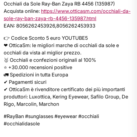
Occhiali da Sole Ray-Ban Zaya RB 4456 (135987)
Acquista online:
https://www.otticasm.com/occhiali-da-
sole-ray-ban-zaya-rb-4456-135987.html
EAN: 8056262453926,8056262453933
👉 Codice Sconto 5 euro YOUTUBE5
❤ OtticaSm: le migliori marche di occhiali da sole e
occhiali da vista al miglior prezzo.
🥇 Occhiali e confezioni originali al 100%
⭐ +30.000 recensioni positive
🚛 Spedizioni in tutta Europa
✔ Pagamenti sicuri
✔ OtticaSm è rivenditore certificato dei più importanti
produttori: Luxottica, Kering Eyewear, Safilo Group, De
Rigo, Marcolin, Marchon
#RayBan #sunglasses #eyewear #occhiali
#occhialidasole