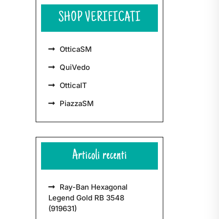
SHOP VERIFICATI
OtticaSM
QuiVedo
OtticaIT
PiazzaSM
Articoli recenti
Ray-Ban Hexagonal
Legend Gold RB 3548
(919631)