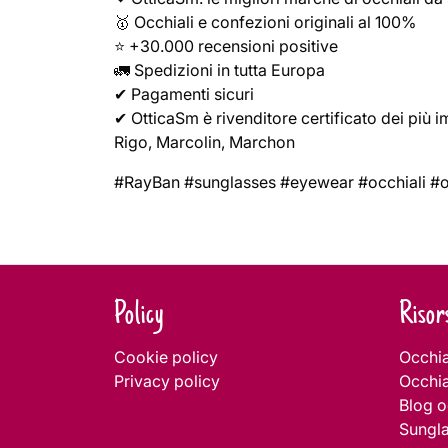
🥇 Occhiali e confezioni originali al 100%
⭐ +30.000 recensioni positive
🚛 Spedizioni in tutta Europa
✔ Pagamenti sicuri
✔ OtticaSm è rivenditore certificato dei più 
Rigo, Marcolin, Marchon
#RayBan #sunglasses #eyewear #occhiali #o
Navigazione
articoli
Policy
Risor
Cookie policy
Occhia
Privacy policy
Occhia
Blog o
Sungl