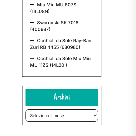
Miu Miu MU B07S
(14L08N)
Swarovski SK 7016
(400987)
Occhiali da Sole Ray-Ban
Zuri RB 4455 (680980)
Occhiali da Sole Miu Miu
MU 11ZS (14L20I)
Archivi
Archivi