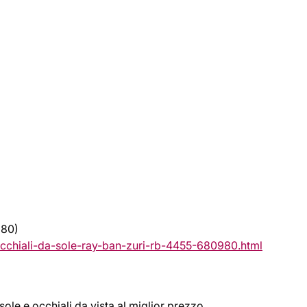
980)
cchiali-da-sole-ray-ban-zuri-rb-4455-680980.html
sole e occhiali da vista al miglior prezzo.