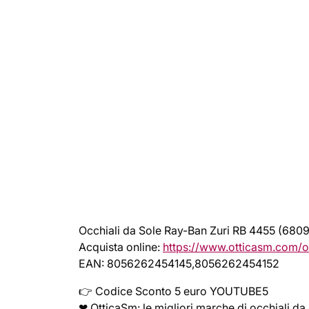
Occhiali da Sole Ray-Ban Zuri RB 4455 (680
Acquista online:
https://www.otticasm.com/o
EAN: 8056262454145,8056262454152
👉 Codice Sconto 5 euro YOUTUBE5
❤ OtticaSm: le migliori marche di occhiali da 