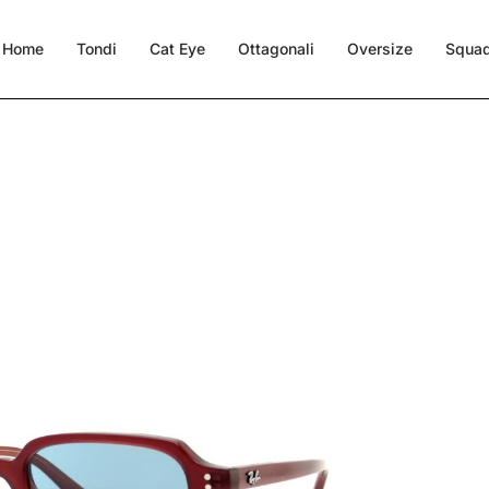
Home
Tondi
Cat Eye
Ottagonali
Oversize
Squad
455 (680980)