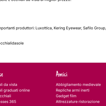
importanti produttori: Luxottica, Kering Eyewear, Safilo Group
cchialidasole
se
Amici
li da vista
Abbigliamento medievale
li graduati online
Repliche armi inerti
cchiali
Gadget film
asses 365
Attrezzature ristorazione