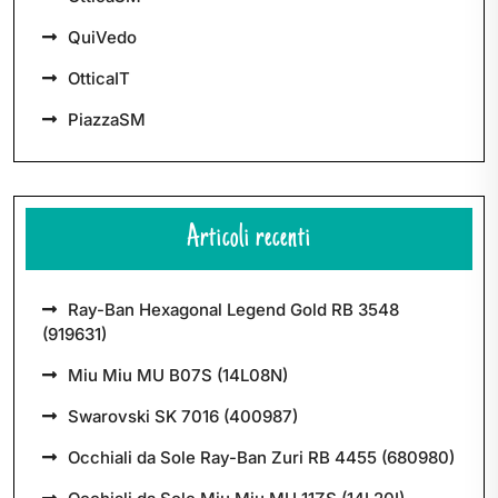
QuiVedo
OtticaIT
PiazzaSM
Articoli recenti
Ray-Ban Hexagonal Legend Gold RB 3548
(919631)
Miu Miu MU B07S (14L08N)
Swarovski SK 7016 (400987)
Occhiali da Sole Ray-Ban Zuri RB 4455 (680980)