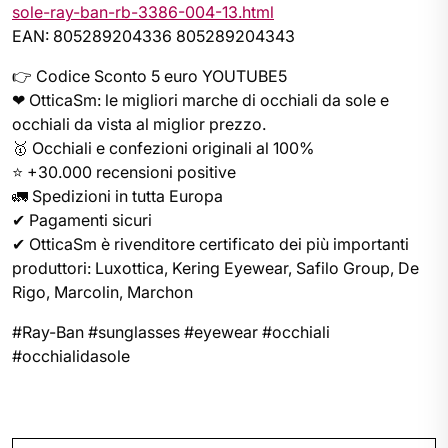
sole-ray-ban-rb-3386-004-13.html
EAN: 805289204336 805289204343
👉 Codice Sconto 5 euro YOUTUBE5
❤ OtticaSm: le migliori marche di occhiali da sole e
occhiali da vista al miglior prezzo.
🥇 Occhiali e confezioni originali al 100%
⭐ +30.000 recensioni positive
🚛 Spedizioni in tutta Europa
✔ Pagamenti sicuri
✔ OtticaSm è rivenditore certificato dei più importanti
produttori: Luxottica, Kering Eyewear, Safilo Group, De
Rigo, Marcolin, Marchon
#Ray-Ban #sunglasses #eyewear #occhiali
#occhialidasole
Navigazione